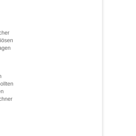
cher
riösen
ragen
n
ollten
en
echner