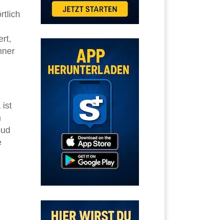
tlich
rt,
hner
ist
n
oud
e