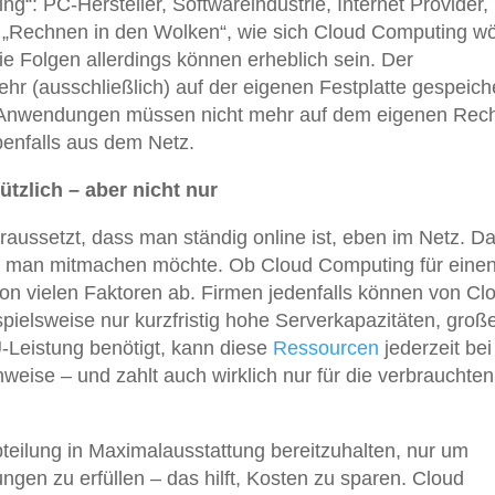
g“: PC-Hersteller, Softwareindustrie, Internet Provider,
m „Rechnen in den Wolken“, wie sich Cloud Computing wör
 die Folgen allerdings können erheblich sein. Der
 (ausschließlich) auf der eigenen Festplatte gespeiche
d Anwendungen müssen nicht mehr auf dem eigenen Rec
benfalls aus dem Netz.
tzlich – aber nicht nur
aussetzt, dass man ständig online ist, eben im Netz. Da 
man mitmachen möchte. Ob Cloud Computing für eine
t von vielen Faktoren ab. Firmen jedenfalls können von Cl
pielsweise nur kurzfristig hohe Serverkapazitäten, groß
Leistung benötigt, kann diese
Ressourcen
jederzeit bei
weise – und zahlt auch wirklich nur für die verbrauchten
teilung in Maximalausstattung bereitzuhalten, nur um
ngen zu erfüllen – das hilft, Kosten zu sparen. Cloud