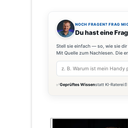
NOCH FRAGEN? FRAG MI
Du hast eine Fra
Stell sie einfach — so, wie sie 
Mit Quelle zum Nachlesen. Die er
✅
Geprüftes Wissen
statt KI-Raterei
📄