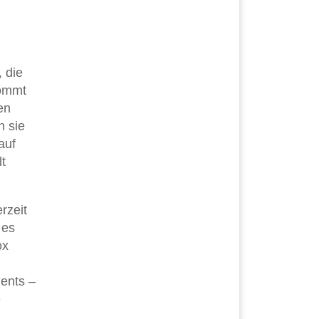
 die
kommt
en
n sie
auf
t
rzeit
 es
ox
ents –
e