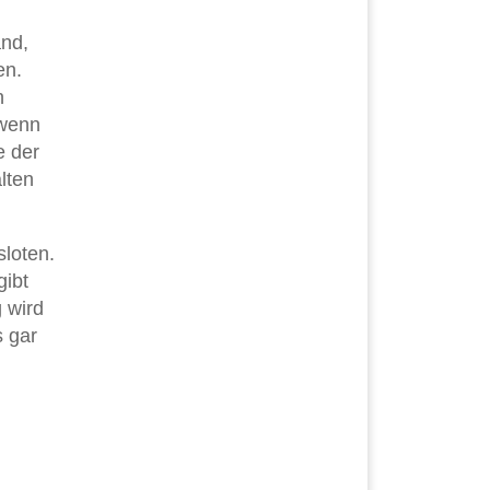
and,
en.
n
 wenn
e der
lten
sloten.
gibt
g wird
s gar