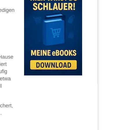
edigen
 Hause
ert
ufig
 etwa
l
chert,
.