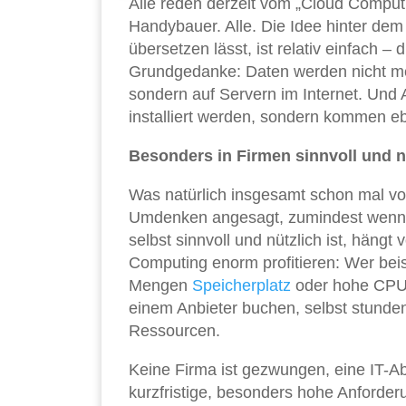
Alle reden derzeit vom „Cloud Computin
Handybauer. Alle. Die Idee hinter de
übersetzen lässt, ist relativ einfach –
Grundgedanke: Daten werden nicht mehr
sondern auf Servern im Internet. Un
installiert werden, sondern kommen e
Besonders in Firmen sinnvoll und nü
Was natürlich insgesamt schon mal vor
Umdenken angesagt, zumindest wenn 
selbst sinnvoll und nützlich ist, häng
Computing enorm profitieren: Wer beis
Mengen
Speicherplatz
oder hohe CPU-
einem Anbieter buchen, selbst stunden
Ressourcen.
Keine Firma ist gezwungen, eine IT-Ab
kurzfristige, besonders hohe Anforderu