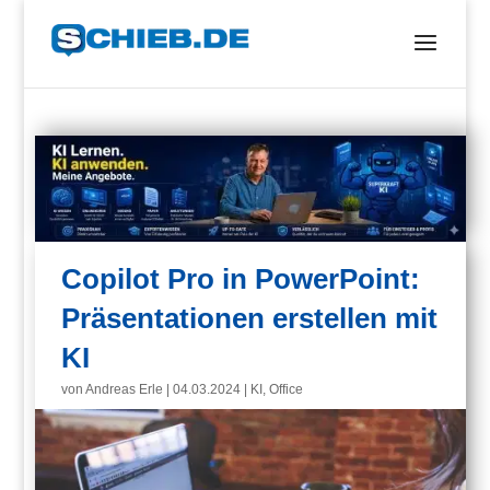
Copilot Pro in PowerPoint:
Präsentationen erstellen mit
KI
von
Andreas Erle
|
04.03.2024
|
KI
,
Office