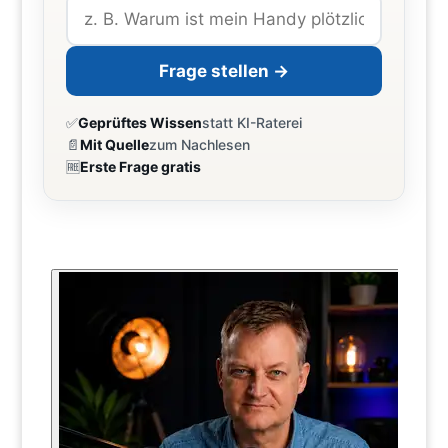
Frage stellen →
✅
Geprüftes Wissen
statt KI-Raterei
📄
Mit Quelle
zum Nachlesen
🆓
Erste Frage gratis