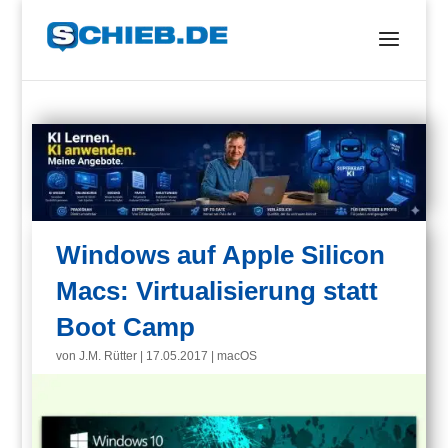
Windows auf Apple Silicon
Macs: Virtualisierung statt
Boot Camp
von
J.M. Rütter
|
17.05.2017
|
macOS