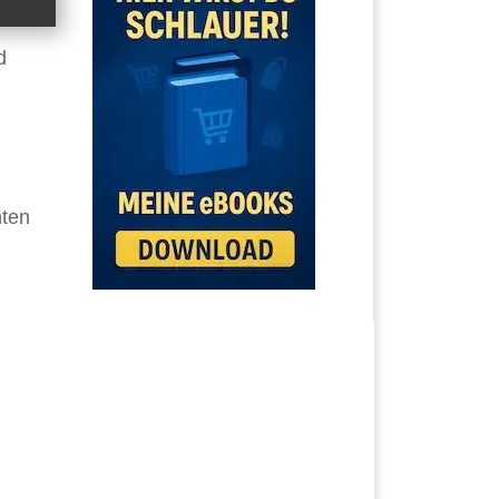
d
hten