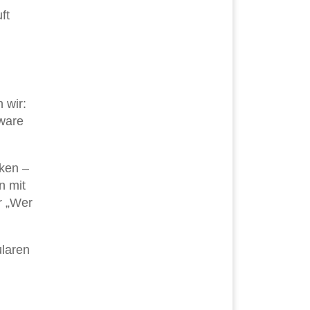
ft
 wir:
tware
ken –
n mit
r „Wer
ularen