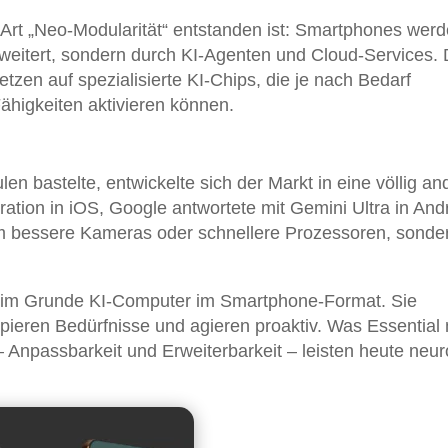
e Art „Neo-Modularität“ entstanden ist: Smartphones wer
weitert, sondern durch KI-Agenten und Cloud-Services.
zen auf spezialisierte KI-Chips, die je nach Bedarf
ähigkeiten aktivieren können.
 bastelte, entwickelte sich der Markt in eine völlig an
ation in iOS, Google antwortete mit Gemini Ultra in And
 um bessere Kameras oder schnellere Prozessoren, sond
d im Grunde KI-Computer im Smartphone-Format. Sie
pieren Bedürfnisse und agieren proaktiv. Was Essential 
 Anpassbarkeit und Erweiterbarkeit – leisten heute neu