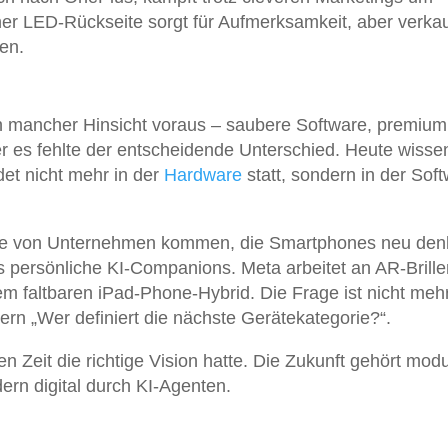
er LED-Rückseite sorgt für Aufmerksamkeit, aber verkau
en.
in mancher Hinsicht voraus – saubere Software, premium
r es fehlte der entscheidende Unterschied. Heute wissen
et nicht mehr in der
Hardware
statt, sondern in der Sof
nnte von Unternehmen kommen, die Smartphones neu den
ls persönliche KI-Companions. Meta arbeitet an AR-Brille
nem faltbaren iPad-Phone-Hybrid. Die Frage ist nicht meh
ern „Wer definiert die nächste Gerätekategorie?“.
hen Zeit die richtige Vision hatte. Die Zukunft gehört mod
ern digital durch KI-Agenten.