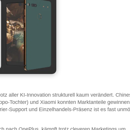
tz aller KI-Innovation strukturell kaum verändert. Chine
Oppo-Tochter) und Xiaomi konnten Marktanteile gewinnen
ier-Support und Einzelhandels-Präsenz ist es fast unmö
uch nach OnePlus, kämpft trotz cleveren Marketings um