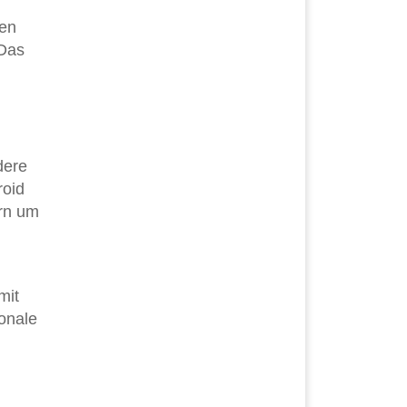
den
 Das
dere
roid
ern um
mit
ronale