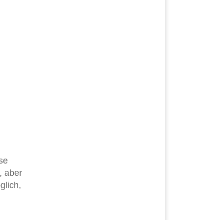
se
, aber
glich,