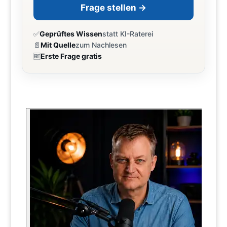
Frage stellen →
✅
Geprüftes Wissen
statt KI-Raterei
📄
Mit Quelle
zum Nachlesen
🆓
Erste Frage gratis