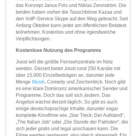
das Konzept Janus Friis und Niklas Zennström. Die
beiden haben vorher die Tauschbörse Kazaa und
den VoIP-Service Skype auf den Weg gebracht. Seit
Anfang Oktober kann jeder am öffentlichen Betatest
teilnehmen. Kostenlos und ohne irgendwelche
Verpflichtungen.
Kostenlose Nutzung des Programms
Joost will die größte Fernsehzentrale im Netz
werden. Derzeit bietet Joost rund 250 Kanäle mit
über 15.000 Einzelbeiträgen an, darunter jede
Menge
Musik
, Comedy und Zeichentrick. Noch gibt
es eine klare Dominanz amerikanischer Sender und
Programme. Doch das soll sich ändern. Das
Angebot wächst derzeit täglich. So gibt es auch
einige deutschsprachige Inhalte, darunter sogar
komplette Kinofilme wie „Star Treck: Der Aufstand“,
„The Italian Job“ oder „Die Stunde der Patrioten“, die
sich jeder gratis und legal anschauen kann. Die
Filme werden gestreamt, also gleich abgespielt. Ein