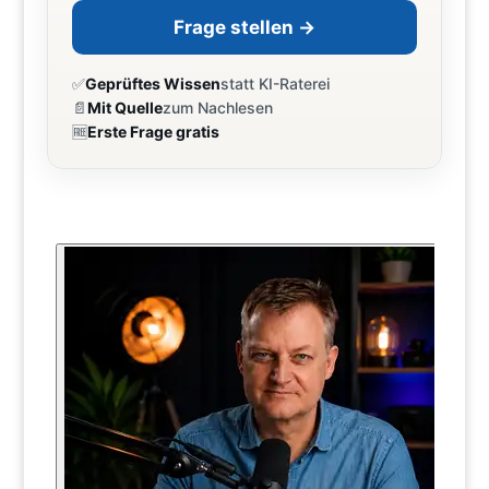
Frage stellen →
✅
Geprüftes Wissen
statt KI-Raterei
📄
Mit Quelle
zum Nachlesen
🆓
Erste Frage gratis