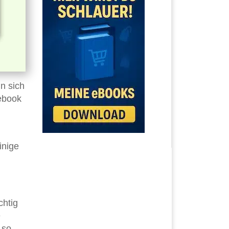
n sich
tebook
inige
chtig
e
 so