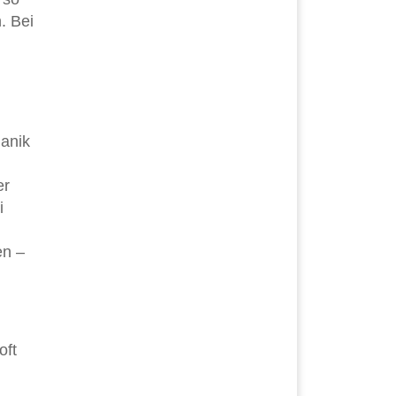
. Bei
hanik
er
i
en –
oft