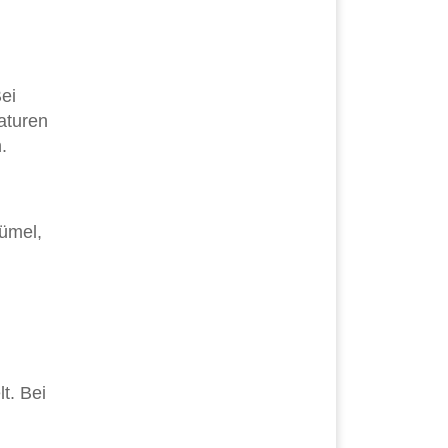
ei
aturen
.
rümel,
t. Bei