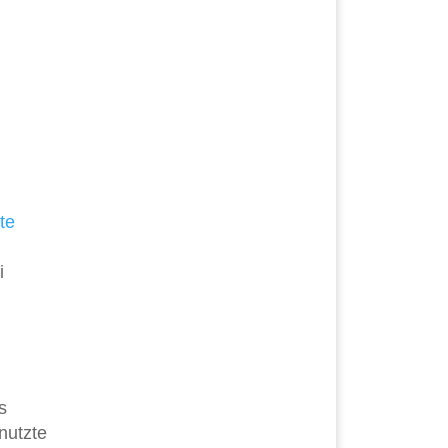
te
i
s
nutzte