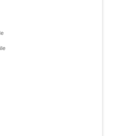
le
ile