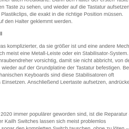
 Taste zu sehen, und wieder auf die Tastatur aufsetzen
Plastikclips, die exakt in die richtige Position müssen.
uf den Halter geklemmt werden.
l
was komplizierter, da sie größer ist und eine andere Mec
ch meist eine Metall-Leiste oder ein Stabilisator-System.
aubendreher vorsichtig, damit sie nicht abbricht, von d
h wieder auf der Grundplatine der Tastatur befestigen. Be
nischen Keyboards sind diese Stabilisatoren oft
s Einsetzen. Anschließend Leertaste aufsetzen, andrück
 2020 immer populärer geworden sind, ist die Reparatur 
r Kailh Switches lassen sich meist problemlos
t sogar den kompletten Switch tauschen, ohne zu löten –