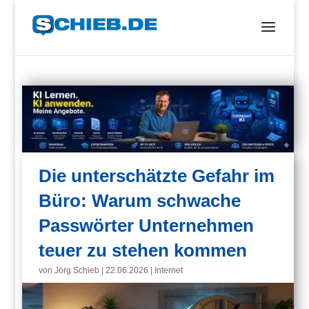
Die unterschätzte Gefahr im
Büro: Warum schwache
Passwörter Unternehmen
teuer zu stehen kommen
von
Jörg Schieb
|
22.06.2026
|
Internet