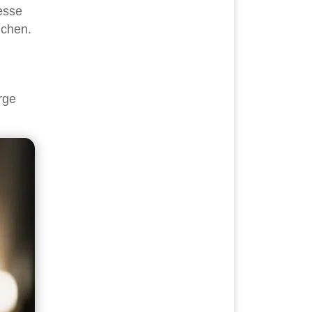
esse
uchen.
rge