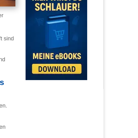
er
h
t sind
nd
s
en.
gen