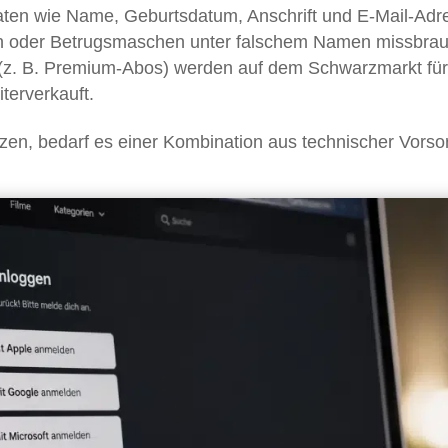
ten wie Name, Geburtsdatum, Anschrift und E-Mail-Adr
en oder Betrugsmaschen unter falschem Namen missbra
z. B. Premium-Abos) werden auf dem Schwarzmarkt für
terverkauft.
zen, bedarf es einer Kombination aus technischer Vorso