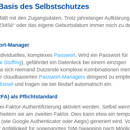
 Basis des Selbstschutzes
fällt mit den Zugangsdaten. Trotz jahrelanger Aufklärung
123456“ oder das eigene Geburtsdatum immer noch zu 
ort-Manager
individuelles, komplexes
Passwort
. Wird ein Passwort für
l Stuffing
), gefährdet ein Datenleck bei einem einzigen
. Da sich niemand Dutzende komplexe Kombinationen me
er cloudbasierten
Passwort-Managers
dringend zu empfe
lüssel
und tragen sie bei Bedarf automatisch ein.
2FA) als Pflichtstandard
ei-Faktor-Authentifizierung aktiviert werden. Selbst wen
heitern sie am zweiten Faktor. Dies kann etwa ein temp
 (wie Google Authenticator oder Aegis) generiert wird. V
r Anfälligkeit für sogenanntes SIM-Swapping nach Möglic