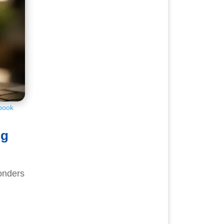
book
ng
onders