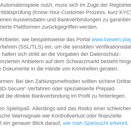
 Automatenspiele nutzt, muss sich im Zuge der Registri
entitätsprüfung (Know-Your-Customer-Prozess, kurz KYC
igenen Ausweisdaten und Bankverbindungen zu garantier
enzierte Plattformen zurückgegriffen werden.
Anbieter, wie beispielsweise das Portal
www.loewen-pla
fahren (SSL/TLS) ein, um die sensiblen Verifikationsda
 halten sich strikt an die Vorgaben der Datenschutz-
nzierten Anbietern auf dem Schwarzmarkt besteht hing
e Dokumente in die Hände von Kriminellen geraten.
formen: Bei den Zahlungsmethoden sollten sichere Dritta
„3D-Secure“-Verfahren oder spezialisierte Prepaid-
t die direkte Bankverbindung im Profil zu hinterlegen.
n Spielspaß. Allerdings wird das Risiko einer schleiche
ische Warnsignale wie Kontrollverlust oder finanzielle
ft ein genauer Blick darauf,
wie man Spielsucht erkennt
.