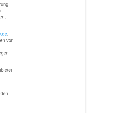
erung
)
en,
y.de
,
ten vor
egen
nbieter
nden