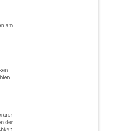
den am
rken
hlen.
n
orärer
on der
hkeit