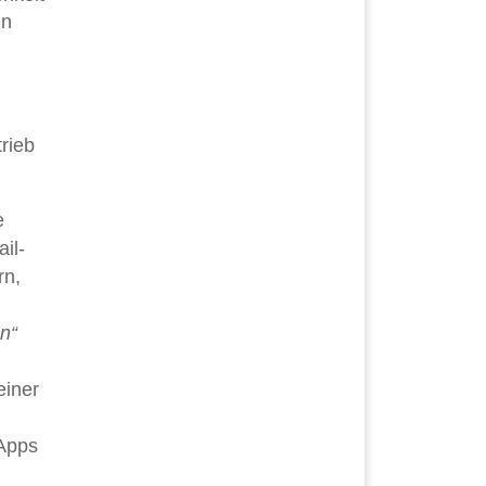
en
trieb
e
il-
rn,
n“
einer
-Apps