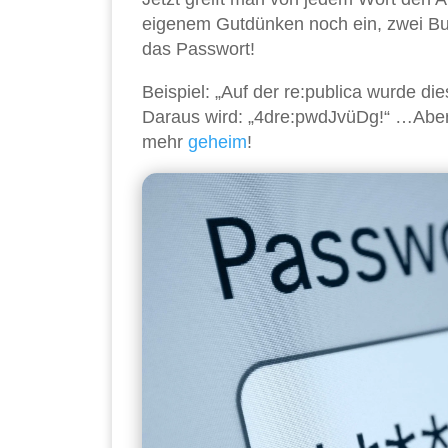
eigenem Gutdünken noch ein, zwei B
das Passwort!
Beispiel: „Auf der re:publica wurde di
Daraus wird: „4dre:pwdJvüDg!“ …Aber 
mehr
geheim
!