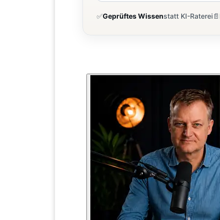
✅
Geprüftes Wissen
statt KI-Raterei
📄