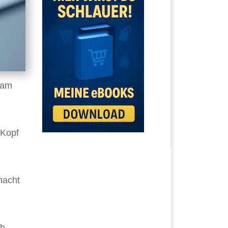
 am
 Kopf
macht
ch