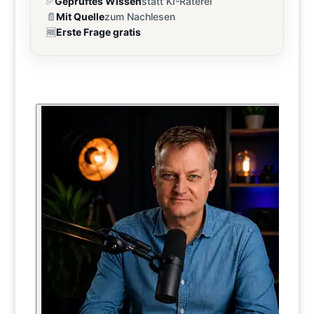
✅
Geprüftes Wissen
statt KI-Raterei
📄
Mit Quelle
zum Nachlesen
🆓
Erste Frage gratis