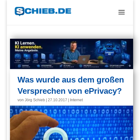
Was wurde aus dem großen
Versprechen von ePrivacy?
von
Jörg Schieb
|
27.10.2017
|
Internet