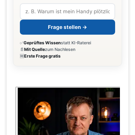
Frage stellen →
✅
Geprüftes Wissen
statt KI-Raterei
📄
Mit Quelle
zum Nachlesen
🆓
Erste Frage gratis