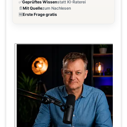
✅
Geprüftes Wissen
statt KI-Raterei
📄
Mit Quelle
zum Nachlesen
🆓
Erste Frage gratis