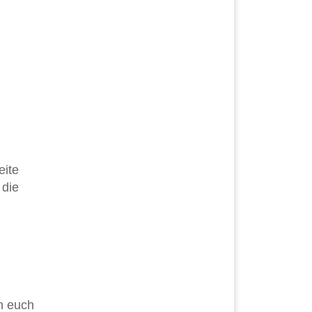
eite
 die
en euch