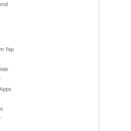
rend
em Tap
eide
.
 Apps
em
.