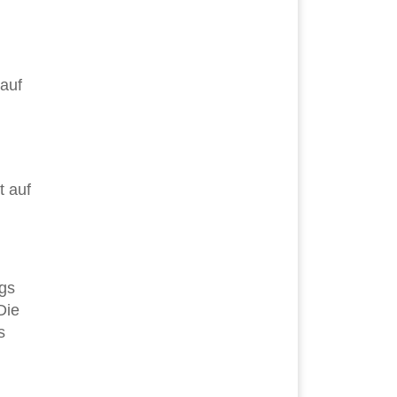
auf
t auf
ngs
Die
s