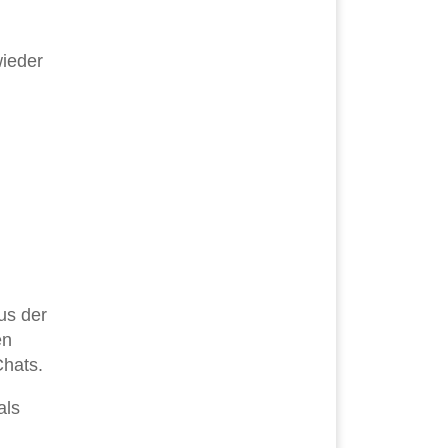
wieder
us der
en
Chats.
als