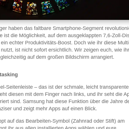
er haben das faltbare Smartphone-Segment revolutionie
 ist die Möglichkeit, auf dem ausgeklappten 7,6-Zoll-Di
ein echter Produktivitäts-Boost. Doch wie ihr diese Multi
utzt, ist nicht sofort ersichtlich. Wir zeigen euch, wie ih
ichzeitig auf dem großen Bildschirm arrangiert.
itasking
l-Seitenleiste – das ist der schmale, leicht transparente
ht diesen mit dem Finger nach links, und ihr seht die A
uriert sind. Samsung hat diese Funktion über die Jahre de
räziser und zeigt mehr Apps auf einen Blick.
Tippt auf das Bearbeiten-Symbol (Zahnrad oder Stift) am
nnt ihr aus allen installierten Apps wählen und eure