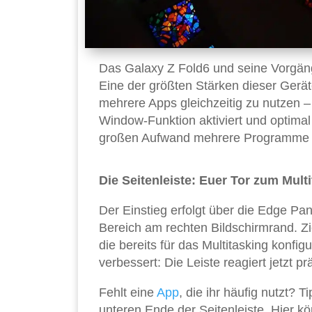
Das Galaxy Z Fold6 und seine Vorgäng
Eine der größten Stärken dieser Geräte
mehrere Apps gleichzeitig zu nutzen – 
Window-Funktion aktiviert und optimal n
großen Aufwand mehrere Programme gle
Die Seitenleiste: Euer Tor zum Mult
Der Einstieg erfolgt über die Edge Pane
Bereich am rechten Bildschirmrand. Zie
die bereits für das Multitasking konfig
verbessert: Die Leiste reagiert jetzt p
Fehlt eine
App
, die ihr häufig nutzt? 
unteren Ende der Seitenleiste. Hier kö