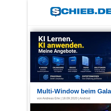
Multi-Window beim Galax
von
Andreas Erle
|
18.09.2020
|
Android