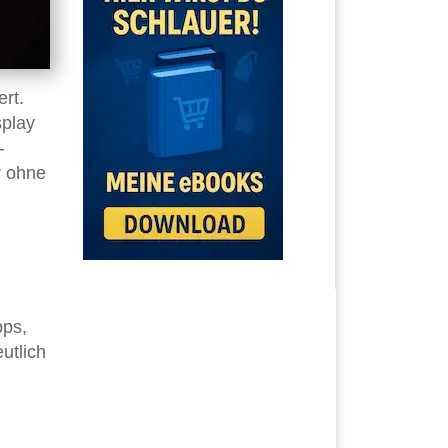
rt.
splay
-
r ohne
pps,
utlich