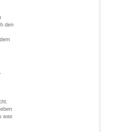
n
ch den
itdem
r
cht.
r eben
us was