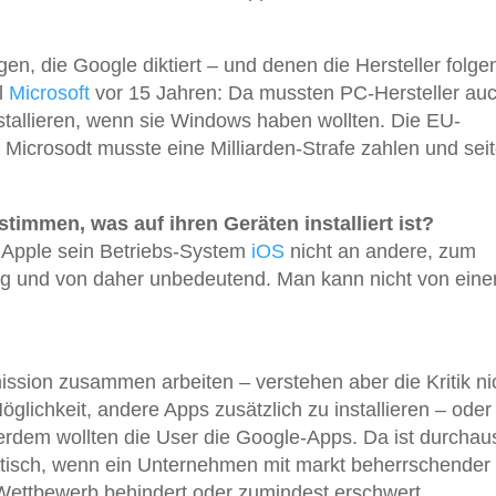
en, die Google diktiert – und denen die Hersteller folge
l
Microsoft
vor 15 Jahren: Da mussten PC-Hersteller au
nstallieren, wenn sie Windows haben wollten. Die EU-
 Microsodt musste eine Milliarden-Strafe zahlen und se
immen, was auf ihren Geräten installiert ist?
t Apple sein Betriebs-System
iOS
nicht an andere, zum
ing und von daher unbedeutend. Man kann nicht von eine
ission zusammen arbeiten – verstehen aber die Kritik ni
Möglichkeit, andere Apps zusätzlich zu installieren – ode
ßerdem wollten die User die Google-Apps. Da ist durcha
matisch, wenn ein Unternehmen mit markt beherrschender
 Wettbewerb behindert oder zumindest erschwert.