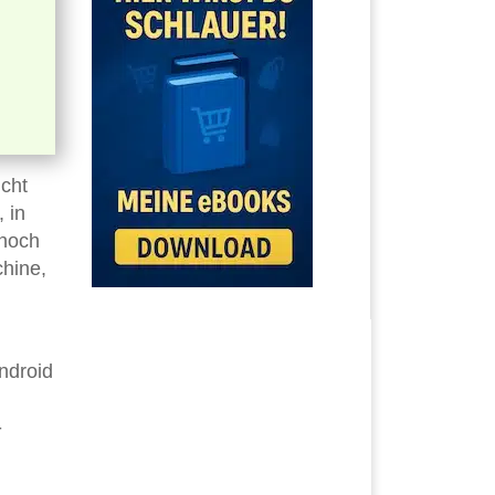
icht
 in
 noch
hine,
ndroid
-