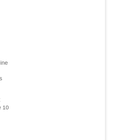
ine
s
t
e 10