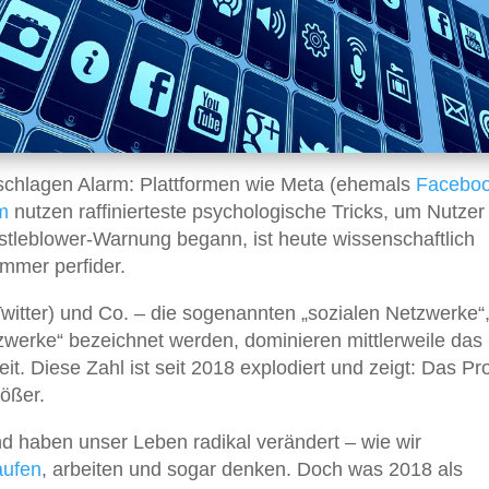
schlagen Alarm: Plattformen wie Meta (ehemals
Facebo
m
nutzen raffinierteste psychologische Tricks, um Nutzer
tleblower-Warnung begann, ist heute wissenschaftlich
mmer perfider.
witter) und Co. – die sogenannten „sozialen Netzwerke“,
etzwerke“ bezeichnet werden, dominieren mittlerweile da
t. Diese Zahl ist seit 2018 explodiert und zeigt: Das P
rößer.
nd haben unser Leben radikal verändert – wie wir
aufen
, arbeiten und sogar denken. Doch was 2018 als