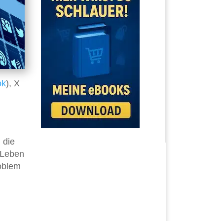
ok
), X
 die
s Leben
roblem