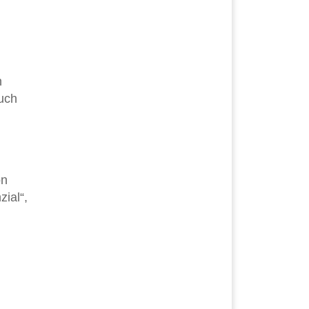
n
euch
on
ial“,