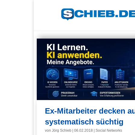
Ex-Mitarbeiter decken a
systematisch süchtig
von
Jörg Schieb
|
06.02.2018
|
Social Networks