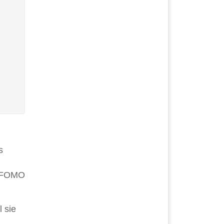
s
n (FOMO
 sie