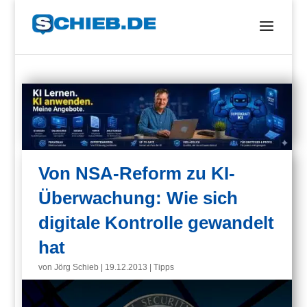
Von NSA-Reform zu KI-
Überwachung: Wie sich
digitale Kontrolle gewandelt
hat
von
Jörg Schieb
|
19.12.2013
|
Tipps