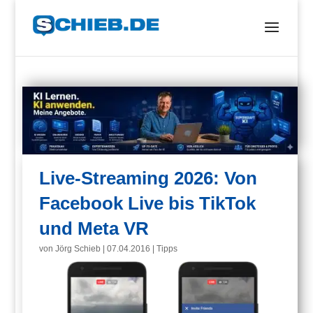
Live-Streaming 2026: Von
Facebook Live bis TikTok
und Meta VR
von
Jörg Schieb
|
07.04.2016
|
Tipps