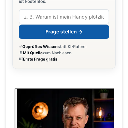
ist kostenlos.
Frage stellen →
✅
Geprüftes Wissen
statt KI-Raterei
📄
Mit Quelle
zum Nachlesen
🆓
Erste Frage gratis