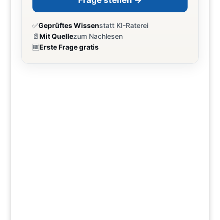
Frage stellen →
✅
Geprüftes Wissen
statt KI-Raterei
📄
Mit Quelle
zum Nachlesen
🆓
Erste Frage gratis