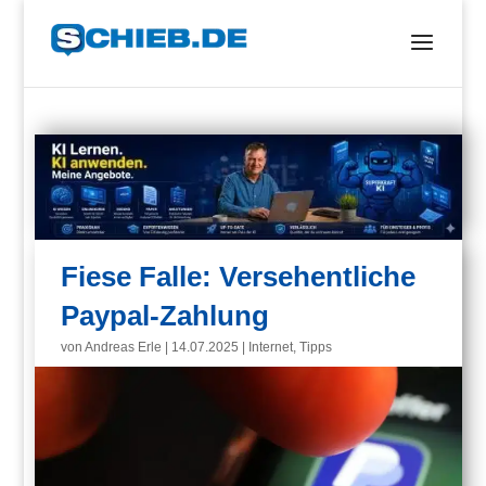
Fiese Falle: Versehentliche
Paypal-Zahlung
von
Andreas Erle
|
14.07.2025
|
Internet
,
Tipps