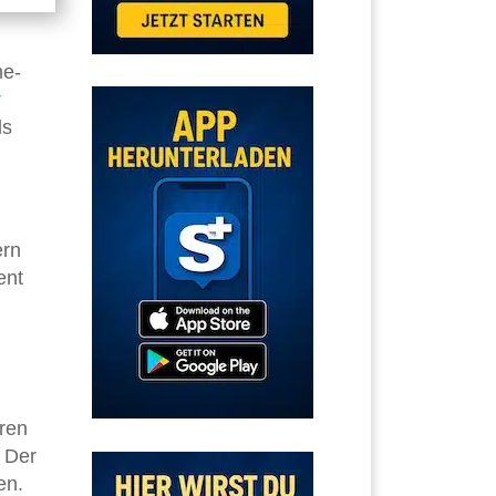
me-
r
ls
ern
ent
eren
 Der
en.