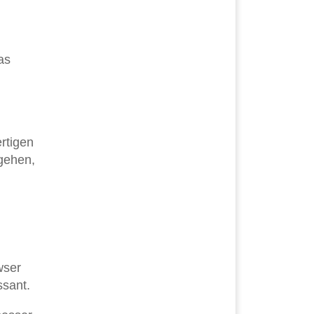
as
rtigen
 gehen,
wser
ssant.