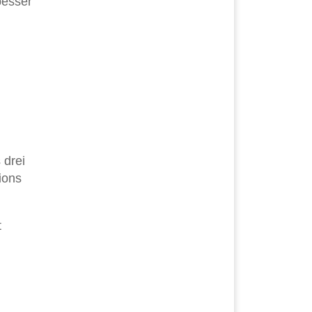
besser
 drei
ions
t