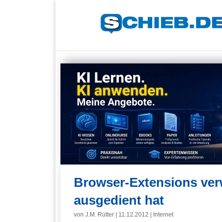
Browser-Extensions ver
ausgedient hat
von
J.M. Rütter
|
11.12.2012
|
Internet