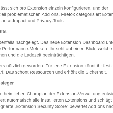
ässt sich pro Extension einzeln konfigurieren, und der
iell problematischen Add-ons. Firefox categorisiert Exte
rmance-Impact und Privacy-Tools.
hts
enfalls nachgelegt. Das neue Extension-Dashboard unt
te Performance-Metriken. Ihr seht auf einen Blick, welche
hen und die Ladezeit beeinträchtigen.
ers nützlich geworden: Für jede Extension könnt ihr festl
arf. Das schont Ressourcen und erhöht die Sicherheit.
sieger
m heimlichen Champion der Extension-Verwaltung entwic
rt automatisch alle installierten Extensions und schlägt 
ntegrierte „Extension Security Score“ bewertet Add-ons na