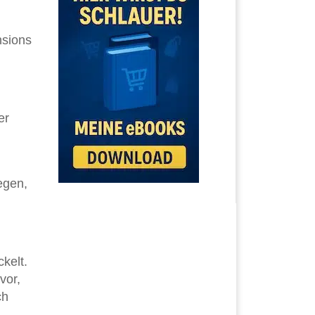
nsions
er
egen,
kelt.
vor,
ch