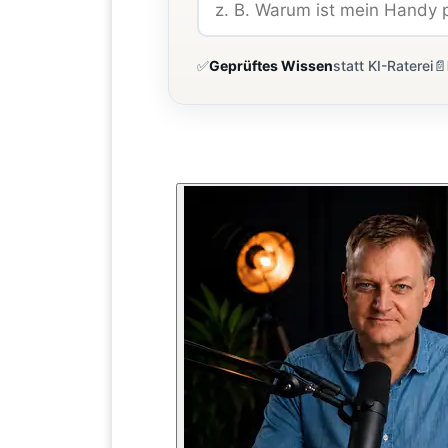
✅
Geprüftes Wissen
statt KI-Raterei
📄