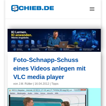
Foto-Schnapp-Schuss
eines Videos anlegen mit
VLC media player
von
J.M. Rütter
|
16.04.2012
|
Tipps