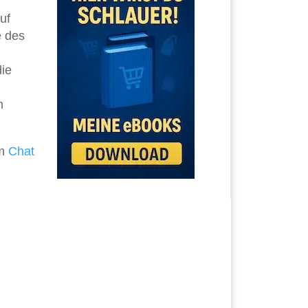
auf
e des
die
n
im
Chat