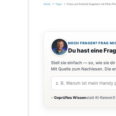
Home
Tipps
Fotos auf Android freigeben mit Flickr P
NOCH FRAGEN? FRAG MI
Du hast eine Fra
Stell sie einfach — so, wie sie 
Mit Quelle zum Nachlesen. Die er
✅
Geprüftes Wissen
statt KI-Raterei
📄