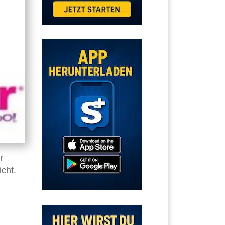
r
cht.