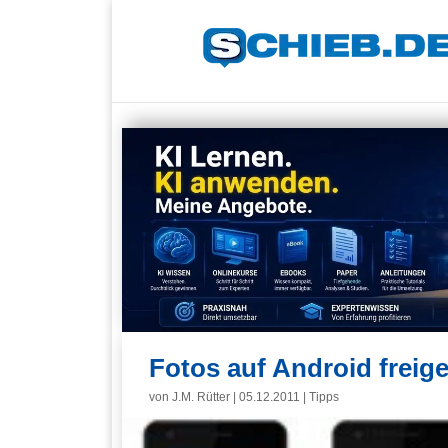
Fotos auf Android freig
von
J.M. Rütter
|
05.12.2011
|
Tipps