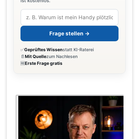
ist kostenlos.
Frage stellen →
✅
Geprüftes Wissen
statt KI-Raterei
📄
Mit Quelle
zum Nachlesen
🆓
Erste Frage gratis