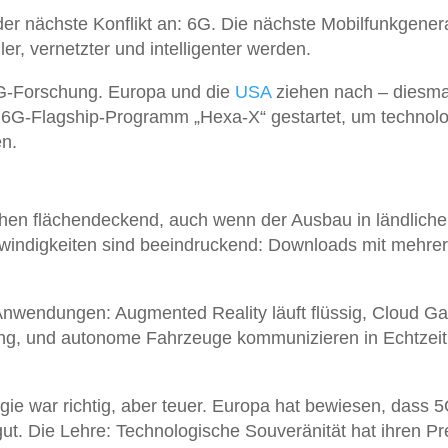
der nächste Konflikt an: 6G. Die nächste Mobilfunkgener
r, vernetzter und intelligenter werden.
n 6G-Forschung. Europa und die
USA
ziehen nach – diesma
 6G-Flagship-Programm „Hexa-X“ gestartet, um technolo
en.
schen flächendeckend, auch wenn der Ausbau in ländlich
windigkeiten sind beeindruckend: Downloads mit mehre
Anwendungen: Augmented Reality läuft flüssig, Cloud G
ung, und autonome Fahrzeuge kommunizieren in Echtzeit
ie war richtig, aber teuer. Europa hat bewiesen, dass 
t. Die Lehre: Technologische Souveränität hat ihren Pre