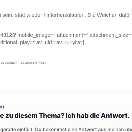
 sein, statt wieder hinterherzulaufen. Die Weichen dafür
0843123′ mobile_image=“ attachment=“ attachment_size=
nditional_play=“ av_uid=’av-701ylvc‘]
es geschafft – zu welchem Preis?
CH.
ge zu diesem Thema? Ich hab die Antwort.
dir gerade einfällt. Du bekommst eine Antwort aus meinen ü