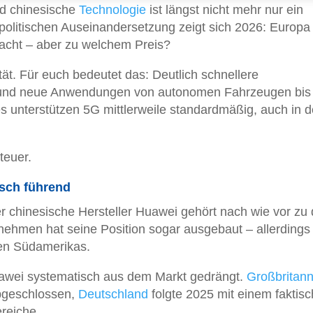
nd chinesische
Technologie
ist längst nicht mehr nur ein
olitischen Auseinandersetzung zeigt sich 2026: Europa
acht – aber zu welchem Preis?
tät. Für euch bedeutet das: Deutlich schnellere
z und neue Anwendungen von autonomen Fahrzeugen bis
s unterstützen 5G mittlerweile standardmäßig, auch in d
teuer.
isch führend
er chinesische Hersteller Huawei gehört nach wie vor zu
nehmen hat seine Position sogar ausgebaut – allerdings
ilen Südamerikas.
awei systematisch aus dem Markt gedrängt.
Großbritann
bgeschlossen,
Deutschland
folgte 2025 mit einem faktis
ereiche.