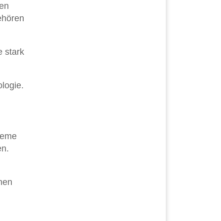
den
gehören
 stark
logie.
steme
en.
nen