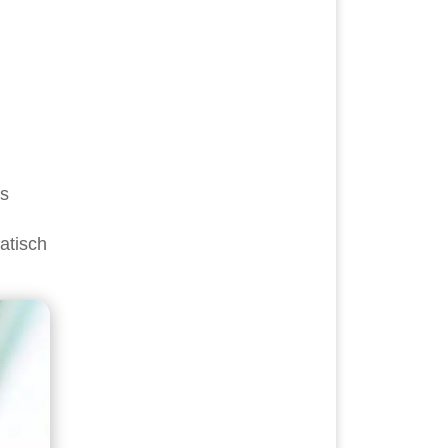
es
atisch