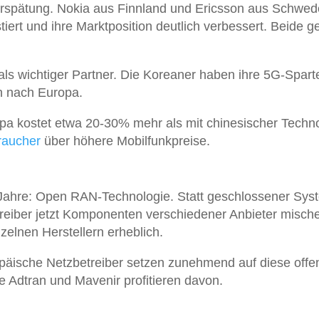
 Verspätung. Nokia aus Finnland und Ericsson aus Schwe
iert und ihre Marktposition deutlich verbessert. Beide 
 wichtiger Partner. Die Koreaner haben ihre 5G-Sparte
h nach Europa.
ropa kostet etwa 20-30% mehr als mit chinesischer Techno
raucher
über höhere Mobilfunkpreise.
n Jahre: Open RAN-Technologie. Statt geschlossener Sy
treiber jetzt Komponenten verschiedener Anbieter misch
zelnen Herstellern erheblich.
päische Netzbetreiber setzen zunehmend auf diese offe
Adtran und Mavenir profitieren davon.