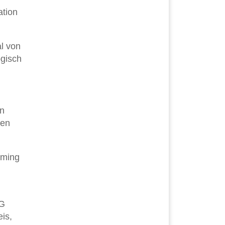
ation
l von
gisch
en
ren
aming
5G
is,