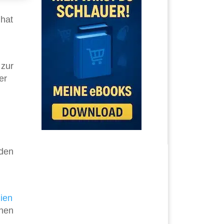
 hat
 zur
er
 den
ien
chen