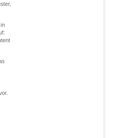
ster,
in
f:
tent
as
vor.