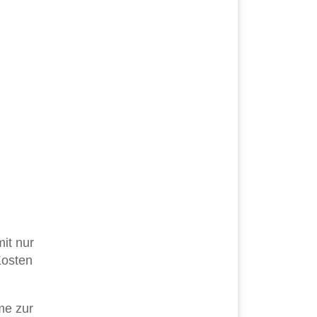
it nur
Kosten
me zur