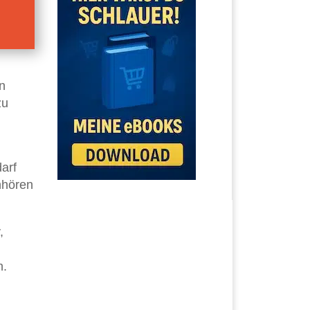
n
zu
arf
nhören
,
n.