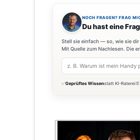
NOCH FRAGEN? FRAG MI
Du hast eine Fra
Stell sie einfach — so, wie sie 
Mit Quelle zum Nachlesen. Die er
✅
Geprüftes Wissen
statt KI-Raterei
📄