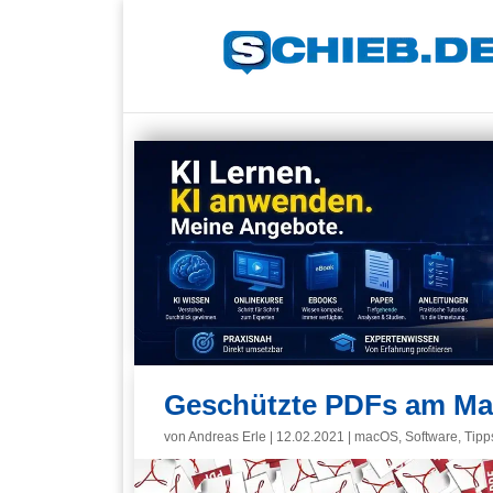
Geschützte PDFs am Ma
von
Andreas Erle
|
12.02.2021
|
macOS
,
Software
,
Tipp