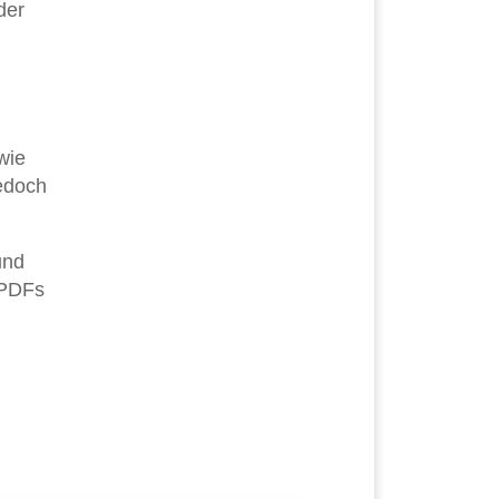
der
wie
edoch
und
 PDFs