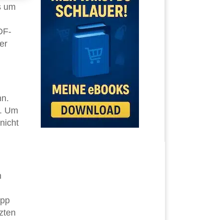
s um
DF-
er
nn.
n. Um
nicht
n
App
zten