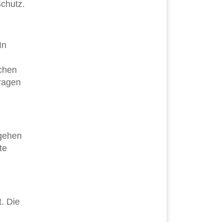
Schutz.
In
ichen
fragen
mgehen
te
. Die