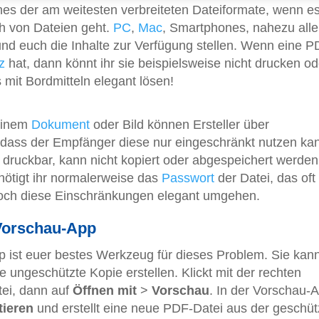
ines der am weitesten verbreiteten Dateiformate, wenn e
h von Dateien geht.
PC
,
Mac
, Smartphones, nahezu alle
nd euch die Inhalte zur Verfügung stellen. Wenn eine P
z
hat, dann könnt ihr sie beispielsweise nicht drucken od
 mit Bordmitteln elegant lösen!
einem
Dokument
oder Bild können Ersteller über
dass der Empfänger diese nur eingeschränkt nutzen ka
ht druckbar, kann nicht kopiert oder abgespeichert werde
ötigt ihr normalerweise das
Passwort
der Datei, das oft 
edoch diese Einschränkungen elegant umgehen.
 Vorschau-App
p ist euer bestes Werkzeug für dieses Problem. Sie kan
 ungeschützte Kopie erstellen. Klickt mit der rechten
ei, dann auf
Öffnen mit
>
Vorschau
. In der Vorschau-
tieren
und erstellt eine neue PDF-Datei aus der geschüt