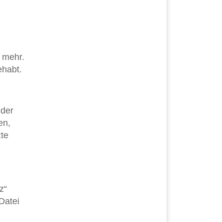
 mehr.
ehabt.
 der
en,
zte
z“
Datei