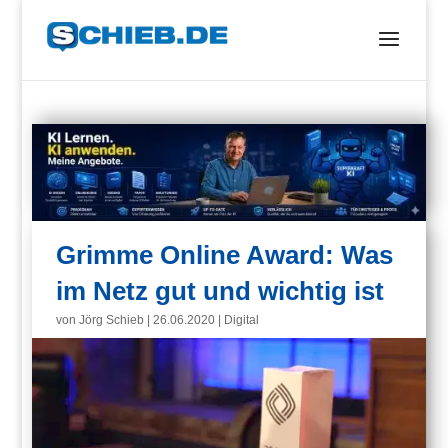
Grimme Online Award: Was
im Netz gut und wichtig ist
von
Jörg Schieb
|
26.06.2020
|
Digital