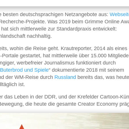
e besten deutschsprachigen Netzangebote aus:
Webseit
 Recherche-Projekte. Was 2019 beim Grimme Online Aw
at sich mittlerweile zur Standardpraxis entwickelt:
nlandschaft nachhaltig.
its, wohin die Reise geht. Krautreporter, 2014 als eines
Portale gestartet, hat mittlerweile über 15.000 Mitglied
giger, werbefreier Journalismus funktioniert durch
Buterbrod und Spiele
“ dokumentierte 2018 mit seinem
end der WM-Reise durch
Russland
bereits das, was heute
täglich ist.
r das Leben in der DDR, und der Krefelder Cartoon-Kün
r Bewegung, die heute die gesamte Creator Economy präg