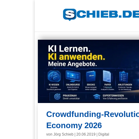
Crowdfunding-Revoluti
Economy 2026
von
Jörg Schieb
|
20.06.2019
|
Digital