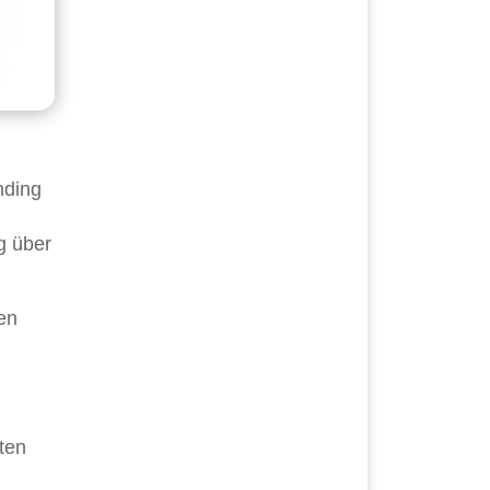
nding
g über
en
ten