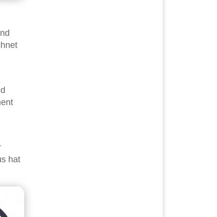
und
chnet
nd
ment
r
us hat