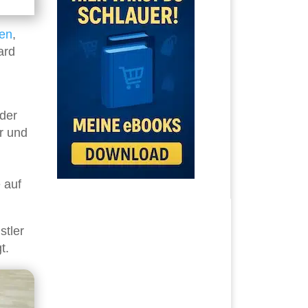
en
,
ard
 der
er und
 auf
stler
t.