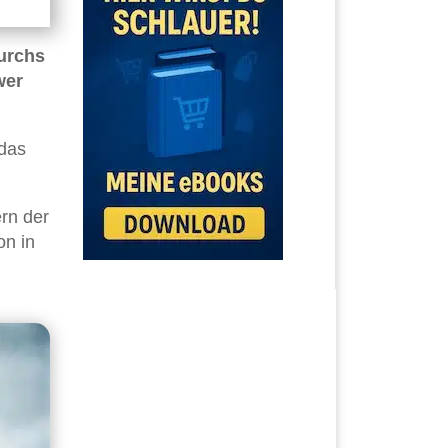
urchs
wer
 das
rn der
on in