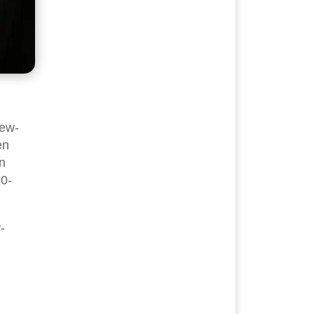
iew-
en
n
10-
-