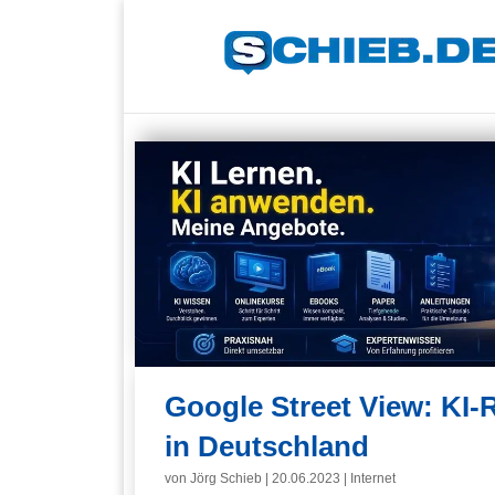
Google Street View: KI-
in Deutschland
von
Jörg Schieb
|
20.06.2023
|
Internet