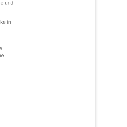
de und
ke in
e
me