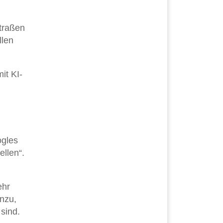
Straßen
llen
it KI-
ogles
ellen“.
ehr
inzu,
 sind.