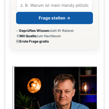
Frage stellen →
✅
Geprüftes Wissen
statt KI-Raterei
📄
Mit Quelle
zum Nachlesen
🆓
Erste Frage gratis