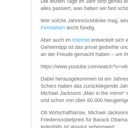
Die letzten Tage im Jahr sind genau die
alles passiert, was haben wir fast 
Wer solche Jahresrückblicke mag, wird
Fernsehen
leicht fündig.
Aber auch im
Internet
entwickelt sich 
Geheimtipp ist das privat gedrehte un
an der Freude gemacht haben – um ih
httpv://www.youtube.com/watch?v=vi
Dabei herausgekommen ist ein Jahresr
Scherz haben das zurückliegende Jahr 
Michael Jacksons „Man in the mirror“ s
und schon von über 60.000 Neugierige
Ob Wirtschaftskrise, Michael Jackson
Friedensnobelpreis für Barack Obama:
jedenfalls ist absolut sehenswert.