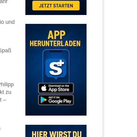
Jahr
io und
 Spaß
hilipp
kt zu
t –
s