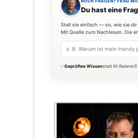
NOCH FRAGEN? FRAG MI
Du hast eine Fra
Stell sie einfach — so, wie sie 
Mit Quelle zum Nachlesen. Die er
✅
Geprüftes Wissen
statt KI-Raterei
📄