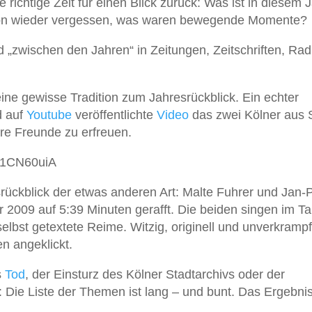
 richtige Zeit für einen Blick zurück: Was ist in diesem 
schon wieder vergessen, was waren bewegende Momente?
 „zwischen den Jahren“ in Zeitungen, Zeitschriften, Rad
eine gewisse Tradition zum Jahresrückblick. Ein echter
d auf
Youtube
veröffentlichte
Video
das zwei Kölner aus
re Freunde zu erfreuen.
61CN60uiA
ückblick der etwas anderen Art: Malte Fuhrer und Jan-P
2009 auf 5:39 Minuten gerafft. Die beiden singen im Ta
elbst getextete Reime. Witzig, originell und unverkrampf
n angeklickt.
s
Tod
, der Einsturz des Kölner Stadtarchivs oder der
 Die Liste der Themen ist lang – und bunt. Das Ergebni