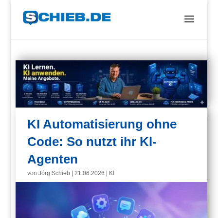
KI Automatisierung ohne
Code: So nutzt ihr KI-
Agenten
von
Jörg Schieb
|
21.06.2026
|
KI