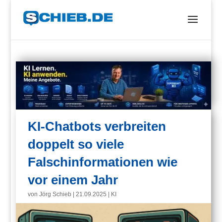
KI-Chatbots verbreiten
doppelt so viele
Falschinformationen wie
vor einem Jahr
von
Jörg Schieb
|
21.09.2025
|
KI