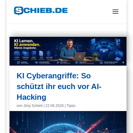
KI Cyberangriffe: So
schützt ihr euch vor AI-
Hacking
von
Jörg Schieb
|
22.06.2026
|
Tipps