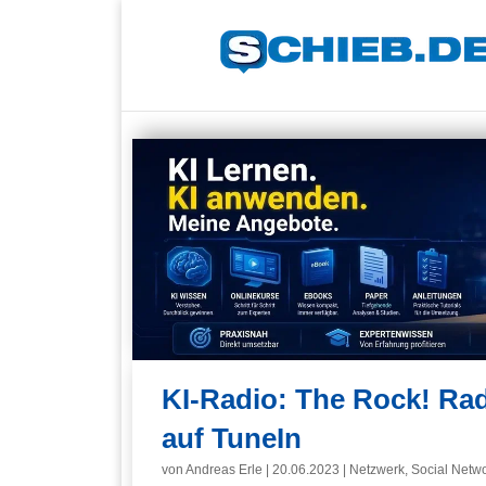
KI-Radio: The Rock! Rad
auf TuneIn
von
Andreas Erle
|
20.06.2023
|
Netzwerk
,
Social Netw