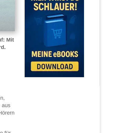
f: Mit
rd.
n,
, aus
Hörern