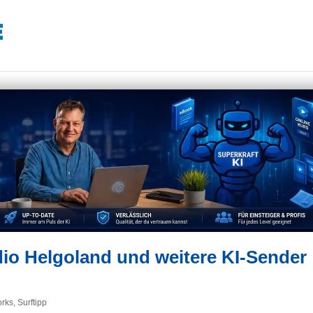
io Helgoland und weitere KI-Sender
orks
,
Surftipp