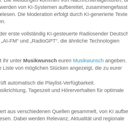
ers: Die Meldungen kommen von Nachrichtenagenturen, di
e werden von KI-Systemen aufbereitet, zusammengefasst
lesen. Die Moderation erfolgt durch KI-generierte Texte,
en.
er erste vollständig KI-gesteuerte Radiosender Deutsch
e „AI-FM“ und „RadioGPT“, die ähnliche Technologien
 ihr unter
Musikwunsch
euren
Musikwunsch
angeben.
 Liste von möglichen Stücken angezeigt, die zu eurer
ft automatisch die Playlist-Verfügbarkeit.
ikrichtung, Tageszeit und Hörerverhalten für optimale
iert aus verschiedenen Quellen gesammelt, von KI aufber
esen. Dabei werden Relevanz, Aktualität und regionale