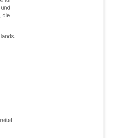
e für
 und
 die
lands.
eitet