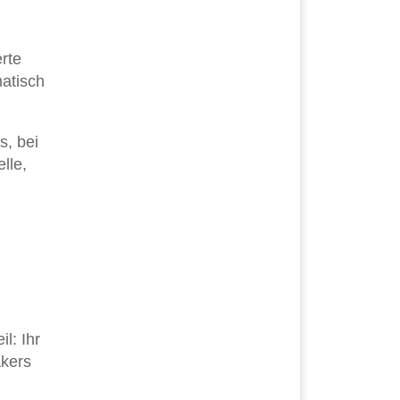
rte
matisch
s, bei
lle,
l: Ihr
kers