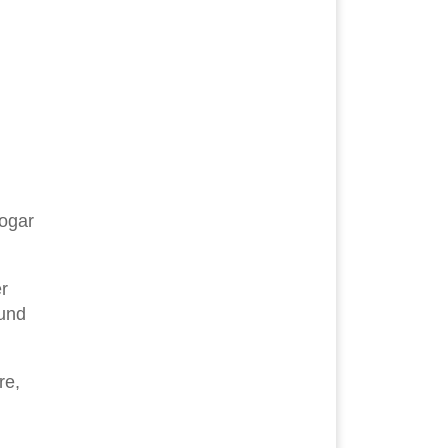
sogar
r
 und
re,