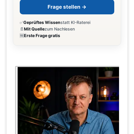
Frage stellen →
✅
Geprüftes Wissen
statt KI-Raterei
📄
Mit Quelle
zum Nachlesen
🆓
Erste Frage gratis