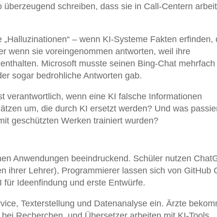
 überzeugend schreiben, dass sie in Call-Centern arbei
„Halluzinationen“ – wenn KI-Systeme Fakten erfinden, 
Oder wenn sie voreingenommen antworten, weil ihre
enthalten. Microsoft musste seinen Bing-Chat mehrfach
er sogar bedrohliche Antworten gab.
 verantwortlich, wenn eine KI falsche Informationen
plätzen um, die durch KI ersetzt werden? Und was passier
it geschützten Werken trainiert wurden?
ischen Anwendungen beeindruckend. Schüler nutzen Cha
 ihrer Lehrer), Programmierer lassen sich von GitHub C
I für Ideenfindung und erste Entwürfe.
vice, Texterstellung und Datenanalyse ein. Ärzte beko
 bei Recherchen, und Übersetzer arbeiten mit KI-Tools