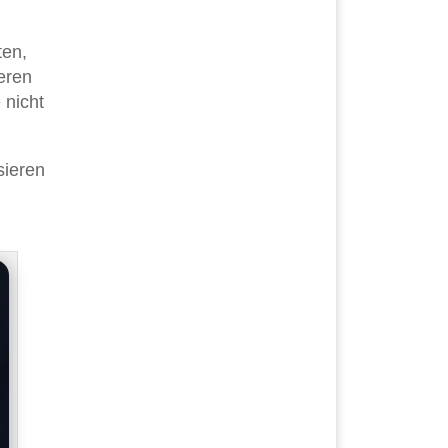
ten,
eren
 nicht
sieren