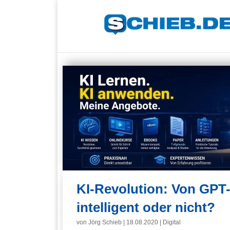
KI-Revolution: Von GPT
intelligent oder nicht?
von
Jörg Schieb
|
18.08.2020
|
Digital