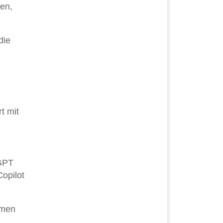
ten,
die
t mit
tGPT
opilot
mmen