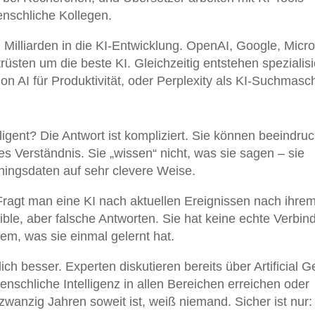
enschliche Kollegen.
Milliarden in die KI-Entwicklung. OpenAI, Google, Micro
üsten um die beste KI. Gleichzeitig entstehen spezialisi
ion AI für Produktivität, oder Perplexity als KI-Suchmasc
ligent? Die Antwort ist kompliziert. Sie können beeindru
s Verständnis. Sie „wissen“ nicht, was sie sagen – sie
ningsdaten auf sehr clevere Weise.
 Fragt man eine KI nach aktuellen Ereignissen nach ihre
usible, aber falsche Antworten. Sie hat keine echte Verbi
dem, was sie einmal gelernt hat.
ch besser. Experten diskutieren bereits über Artificial G
enschliche Intelligenz in allen Bereichen erreichen oder
 zwanzig Jahren soweit ist, weiß niemand. Sicher ist nur: