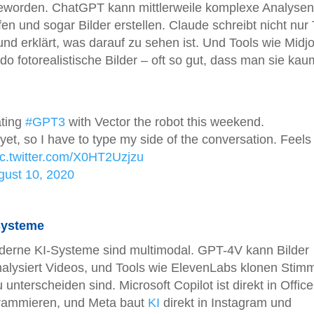
geworden. ChatGPT kann mittlerweile komplexe Analysen
n und sogar Bilder erstellen. Claude schreibt nicht nur 
nd erklärt, was darauf zu sehen ist. Und Tools wie Midj
fotorealistische Bilder – oft so gut, dass man sie kau
ating
#GPT3
with Vector the robot this weekend.
yet, so I have to type my side of the conversation. Feels 
ic.twitter.com/X0HT2Uzjzu
gust 10, 2020
Systeme
derne KI-Systeme sind multimodal. GPT-4V kann Bilder
alysiert Videos, und Tools wie ElevenLabs klonen Stim
unterscheiden sind. Microsoft Copilot ist direkt in Office
ogrammieren, und Meta baut
KI
direkt in Instagram und