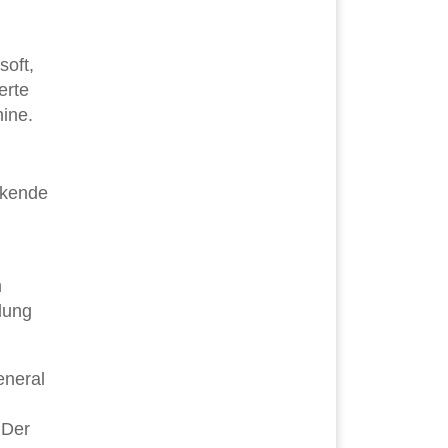
soft,
erte
hine.
ckende
m
ndung
eneral
 Der