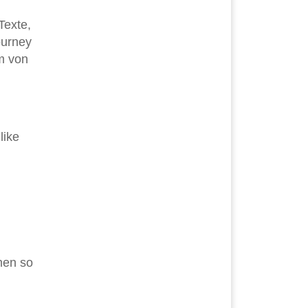
Texte,
ourney
m von
like
men so