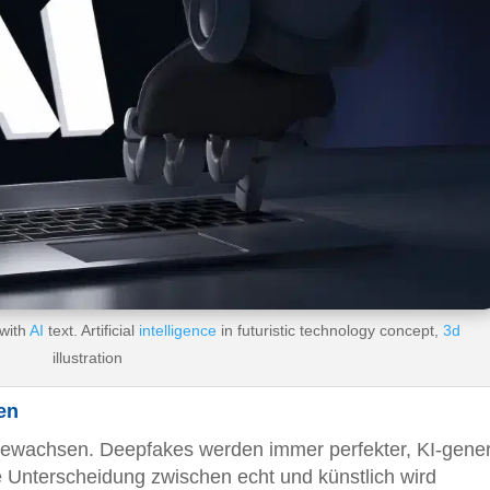
 with
AI
text. Artificial
intelligence
in futuristic technology concept,
3d
illustration
en
 gewachsen. Deepfakes werden immer perfekter, KI-gener
ie Unterscheidung zwischen echt und künstlich wird