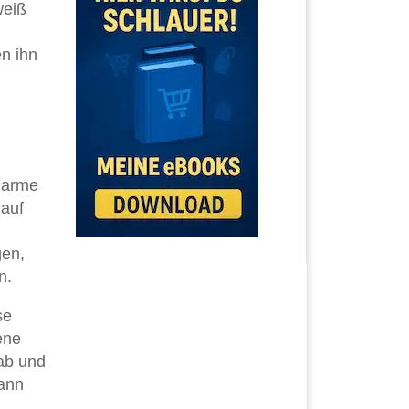
weiß
en ihn
harme
 auf
gen,
n.
se
ene
 ab und
kann