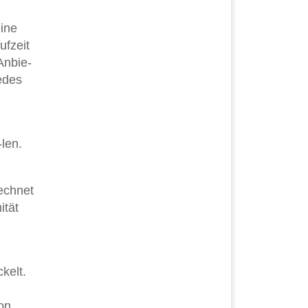
eine
ufzeit
Anbie-
jedes
-len.
echnet
ität
kelt.
on