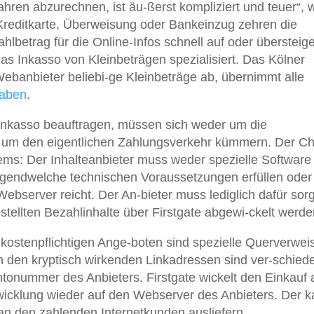
hren abzurechnen, ist äu-ßerst kompliziert und teuer“, 
 Kreditkarte, Überweisung oder Bankeinzug zehren die
lbetrag für die Online-Infos schnell auf oder übersteig
das Inkasso von Kleinbeträgen spezialisiert. Das Kölner
ebanbieter beliebi-ge Kleinbeträge ab, übernimmt alle
aben
.
m Inkasso beauftragen, müssen sich weder um die
ch um den eigentlichen Zahlungsverkehr kümmern. Der C
ems: Der Inhalteanbieter muss weder spezielle Software
irgendwelche technischen Voraussetzungen erfüllen oder
ebserver reicht. Der An-bieter muss lediglich dafür sor
stellten Bezahlinhalte über Firstgate abgewi-ckelt werde
n kostenpflichtigen Ange-boten sind spezielle Querverwei
n den kryptisch wirkenden Linkadressen sind ver-schied
ntonummer des Anbieters. Firstgate wickelt den Einkauf
bwicklung wieder auf den Webserver des Anbieters. Der 
 an den zahlenden Internetkunden ausliefern.