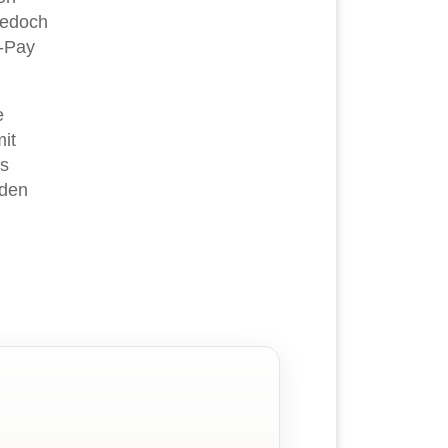
jedoch
T-Pay
e
it
es
rden