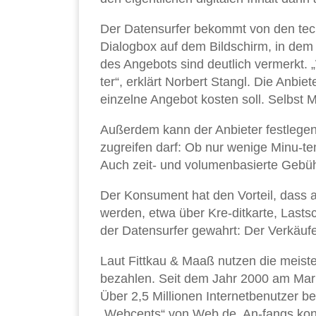
Der Datensurfer bekommt von den techn
Dialogbox auf dem Bildschirm, in dem
des Angebots sind deutlich vermerkt. „
ter“, erklärt Norbert Stangl. Die Anbi
einzelne Angebot kosten soll. Selbst M
Außerdem kann der Anbieter festlegen
zugreifen darf: Ob nur wenige Minu-ten
Auch zeit- und volumenbasierte Gebüh
Der Konsument hat den Vorteil, dass 
werden, etwa über Kre-ditkarte, Lasts
der Datensurfer gewahrt: Der Verkäufer
Laut Fittkau & Maaß nutzen die meiste
bezahlen. Seit dem Jahr 2000 am Markt
Über 2,5 Millionen Internetbenutzer b
„Webcents“ von Web.de. An-fangs kon