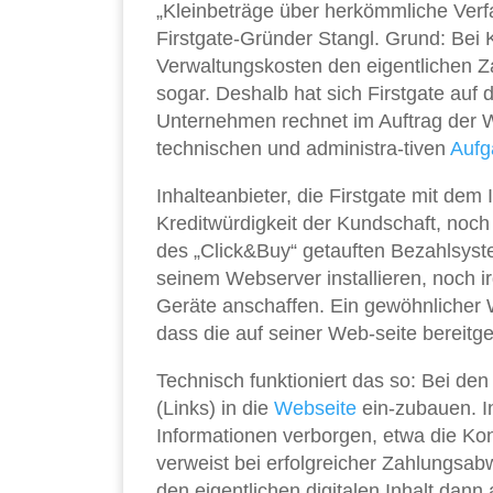
„Kleinbeträge über herkömmliche Verfa
Firstgate-Gründer Stangl. Grund: Bei
Verwaltungskosten den eigentlichen Zah
sogar. Deshalb hat sich Firstgate auf 
Unternehmen rechnet im Auftrag der W
technischen und administra-tiven
Aufg
Inhalteanbieter, die Firstgate mit de
Kreditwürdigkeit der Kundschaft, no
des „Click&Buy“ getauften Bezahlsyst
seinem Webserver installieren, noch 
Geräte anschaffen. Ein gewöhnlicher W
dass die auf seiner Web-seite bereitge
Technisch funktioniert das so: Bei de
(Links) in die
Webseite
ein-zubauen. I
Informationen verborgen, etwa die Ko
verweist bei erfolgreicher Zahlungsa
den eigentlichen digitalen Inhalt dann