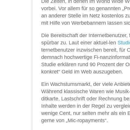
Die Zeiten, in denen im World Wide We
vorbei. Vor allem für so genannten „P
an anderer Stelle im Netz kostenlos 
mit Hilfe von Werbebannern lassen si
Die Bereitschaft der Internetbenutzer,
spürbar zu. Laut einer aktuel-len
Studi
ternetbenutzer inzwischen bereit, für
demnach hochwertige Fi-nanzinformatio
Studie erklären rund 90 Prozent der O
konkret“ Geld im Web auszugeben.
Ein Wachstumsmarkt, der viele Anbiete
Während klassische Waren wie Musi
ditkarte, Lastschrift oder Rechnung bez
Inhalte werden in der Regel zu vergle
wenige Cent, nur selten mehr als ein 
gerne von „Mic-ropayments“.