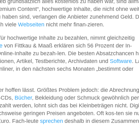
b grundsätzlich alles kostenlos zu haben war, sind allm
remium Content“, hochwertige Inhalte, die nicht ohne wei
zu haben sind, verlangen die Anbieter zunehmend Geld. 
ch viele
Webseiten
nicht mehr finan-zieren.
 für hochwertige Inhalte zu bezahlen, nimmt gleichzeitig
e
von Fittkau & Maaß erklären sich 56 Prozent der In-
 Online-Inhalte zu bezah-len. Die besten Absatzchancen 
nen, Artikel, Testberichte, Archivdaten und
Software
. L
nliner, in den nächsten sechs Monaten „bestimmt oder
r hoffen lässt. Größtes Problem jedoch: die Abrechnung
k-CDs,
Bücher
, Bekleidung oder Schmuck gewöhnlich per
ahlt werden, lohnt sich das bei Kleinbeträgen nicht. Digi
ichsweise geringen Preisen angeboten. Oft kos-ten sie n
Euro. Fach-leute
sprechen
deshalb in diesem Zusamme