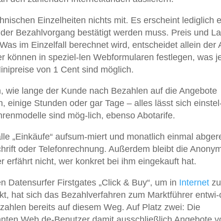
ischen Einzelheiten nichts mit. Es erscheint lediglich 
 der Bezahlvorgang bestätigt werden muss. Preis und La
Was im Einzelfall berechnet wird, entscheidet allein der 
eter können in speziel-len Webformularen festlegen, was 
inipreise von 1 Cent sind möglich.
, wie lange der Kunde nach Bezahlen auf die Angebote
, einige Stunden oder gar Tage – alles lässt sich einstel
renmodelle sind mög-lich, ebenso Abotarife.
alle „Einkäufe“ aufsum-miert und monatlich einmal abger
chrift oder Telefonrechnung. Außerdem bleibt die Anonym
 erfährt nicht, wer konkret bei ihm eingekauft hat.
n Datensurfer Firstgates „Click & Buy“, um in
Internet
zu
, hat sich das Bezahlverfahren zum Marktführer entwi-c
ezahlen bereits auf diesem Weg. Auf Platz zwei: Die
nten Web.de-Benutzer damit ausschließlich Angebote v