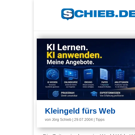
Kleingeld fürs Web
von
Jörg Schieb
|
29.07.2004
|
Tipps