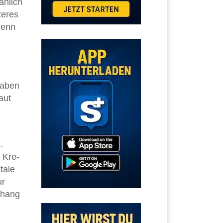
ählich
teres
Denn
haben
aut
.
 Kre-
tale
ur
nhang