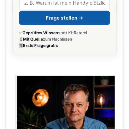
Frage stellen →
✅
Geprüftes Wissen
statt KI-Raterei
📄
Mit Quelle
zum Nachlesen
🆓
Erste Frage gratis