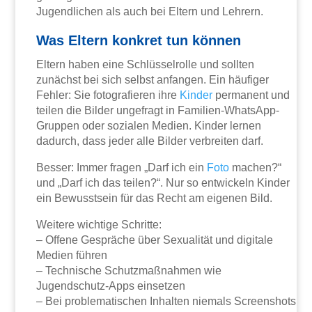
Jugendlichen als auch bei Eltern und Lehrern.
Was Eltern konkret tun können
Eltern haben eine Schlüsselrolle und sollten
zunächst bei sich selbst anfangen. Ein häufiger
Fehler: Sie fotografieren ihre
Kinder
permanent und
teilen die Bilder ungefragt in Familien-WhatsApp-
Gruppen oder sozialen Medien. Kinder lernen
dadurch, dass jeder alle Bilder verbreiten darf.
Besser: Immer fragen „Darf ich ein
Foto
machen?“
und „Darf ich das teilen?“. Nur so entwickeln Kinder
ein Bewusstsein für das Recht am eigenen Bild.
Weitere wichtige Schritte:
– Offene Gespräche über Sexualität und digitale
Medien führen
– Technische Schutzmaßnahmen wie
Jugendschutz-Apps einsetzen
– Bei problematischen Inhalten niemals Screenshots