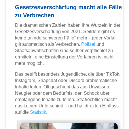
Gesetzesverschärfung macht alle Fälle
zu Verbrechen
Die dramatischen Zahlen haben ihre Wurzeln in der
Gesetzesverschärfung von 2021. Seitdem gibt es
keine „minderschweren Fälle“ mehr – jeder Vorfall
gilt automatisch als Verbrechen.
Polizei
und
Staatsanwaltschaften sind seither verpflichtet zu
ermitteln, eine Einstellung der Verfahren ist nicht
mehr möglich.
Das betrifft besonders Jugendliche, die über TikTok,
Instagram, Snapchat oder Discord problematische
Inhalte teilen. Oft geschieht das aus Unwissen,
Neugier oder dem Bedürfnis, den Schock über
empfangene Inhalte zu teilen. Strafrechtlich macht
das keinen Unterschied – und hat direkten Einfluss
auf die
Statistik
.