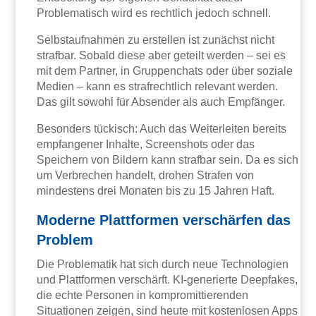
Problematisch wird es rechtlich jedoch schnell.
Selbstaufnahmen zu erstellen ist zunächst nicht
strafbar. Sobald diese aber geteilt werden – sei es
mit dem Partner, in Gruppenchats oder über soziale
Medien – kann es strafrechtlich relevant werden.
Das gilt sowohl für Absender als auch Empfänger.
Besonders tückisch: Auch das Weiterleiten bereits
empfangener Inhalte, Screenshots oder das
Speichern von Bildern kann strafbar sein. Da es sich
um Verbrechen handelt, drohen Strafen von
mindestens drei Monaten bis zu 15 Jahren Haft.
Moderne Plattformen verschärfen das
Problem
Die Problematik hat sich durch neue Technologien
und Plattformen verschärft. KI-generierte Deepfakes,
die echte Personen in kompromittierenden
Situationen zeigen, sind heute mit kostenlosen Apps