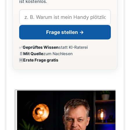
ist kostenlos.
Frage stellen →
✅
Geprüftes Wissen
statt KI-Raterei
📄
Mit Quelle
zum Nachlesen
🆓
Erste Frage gratis