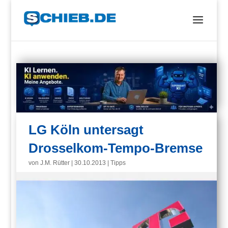
LG Köln untersagt
Drosselkom-Tempo-Bremse
von
J.M. Rütter
|
30.10.2013
|
Tipps