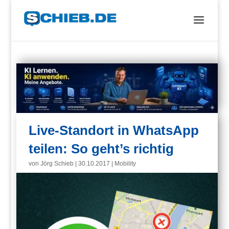
Live-Standort in WhatsApp
teilen: So geht’s richtig
von
Jörg Schieb
|
30.10.2017
|
Mobility