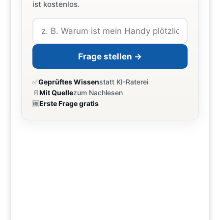
ist kostenlos.
Frage stellen →
✅
Geprüftes Wissen
statt KI-Raterei
📄
Mit Quelle
zum Nachlesen
🆓
Erste Frage gratis