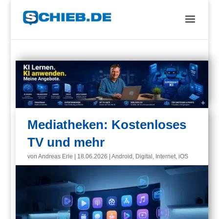
Mediatheken: Kostenloses
TV und mehr
von
Andreas Erle
|
18.06.2026
|
Android
,
Digital
,
Internet
,
iOS