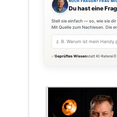
NOCH FRAGEN? FRAG MI
Du hast eine Fra
Stell sie einfach — so, wie sie 
Mit Quelle zum Nachlesen. Die er
✅
Geprüftes Wissen
statt KI-Raterei
📄