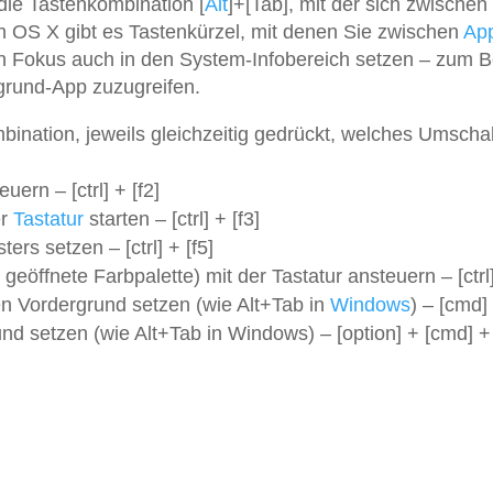
ie Tastenkombination [
Alt
]+[Tab], mit der sich zwischen
 OS X gibt es Tastenkürzel, mit denen Sie zwischen
Ap
n Fokus auch in den System-Infobereich setzen – zum Be
rgrund-App zuzugreifen.
bination, jeweils gleichzeitig gedrückt, welches Umscha
uern – [ctrl] + [f2]
er
Tastatur
starten – [ctrl] + [f3]
rs setzen – [ctrl] + [f5]
eöffnete Farbpalette) mit der Tastatur ansteuern – [ctrl]
n Vordergrund setzen (wie Alt+Tab in
Windows
) – [cmd] 
nd setzen (wie Alt+Tab in Windows) – [option] + [cmd] + 