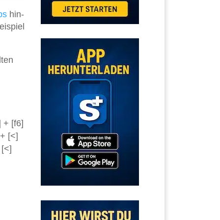
ps
hin-
ispiel
lten
 + [f6]
+ [<]
[<]