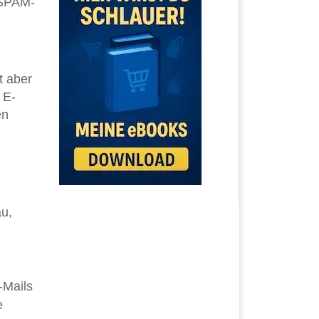
 SPAM-
t aber
 E-
en
au,
-Mails
e