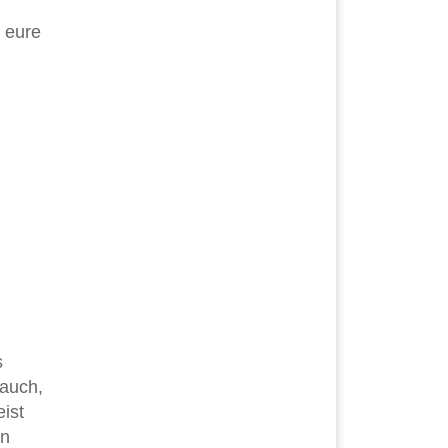
t eure
s
 auch,
ist
nn