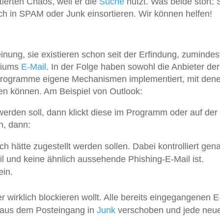
tierten Chaos, weil er die
Suche
nutzt. Was beide stört:
sch in SPAM oder Junk einsortieren. Wir können helfen!
ung, sie existieren schon seit der Erfindung, zumindes
ediums
E-Mail
. In der Folge haben sowohl die Anbieter der
l-Programme eigene Mechanismen implementiert, mit den
en können. Am Beispiel von Outlook:
erden soll, dann klickt diese im Programm oder auf der
n, dann:
ch hätte zugestellt werden sollen. Dabei kontrolliert gen
il und keine ähnlich aussehende Phishing-E-Mail ist.
ein.
er wirklich blockieren wollt. Alle bereits eingegangenen E
aus dem Posteingang in
Junk
verschoben und jede neu