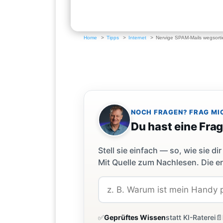
Home
Tipps
Internet
Nervige SPAM-Mails wegsorti
NOCH FRAGEN? FRAG MI
Du hast eine Fra
Stell sie einfach — so, wie sie 
Mit Quelle zum Nachlesen. Die er
✅
Geprüftes Wissen
statt KI-Raterei
📄