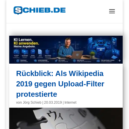
Rückblick: Als Wikipedia
2019 gegen Upload-Filter
protestierte
von
Jörg Schieb
|
20.03.2019
|
Internet