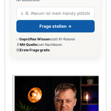
Frage stellen →
✅
Geprüftes Wissen
statt KI-Raterei
📄
Mit Quelle
zum Nachlesen
🆓
Erste Frage gratis