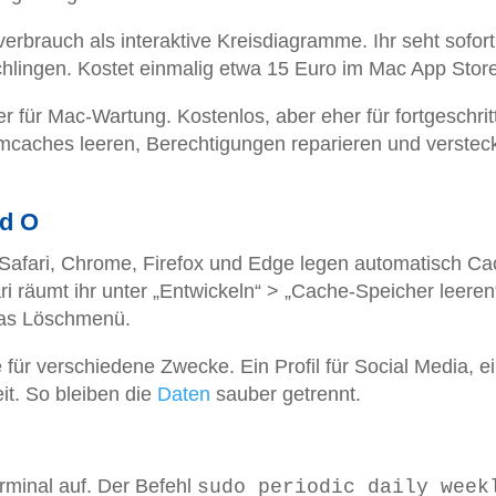
verbrauch als interaktive Kreisdiagramme. Ihr seht sofort
hlingen. Kostet einmalig etwa 15 Euro im Mac App Store
 für Mac-Wartung. Kostenlos, aber eher für fortgeschri
mcaches leeren, Berechtigungen reparieren und verstec
nd O
Safari, Chrome, Firefox und Edge legen automatisch Ca
i räumt ihr unter „Entwickeln“ > „Cache-Speicher leeren“
das Löschmenü.
 für verschiedene Zwecke. Ein Profil für Social Media, e
eit. So bleiben die
Daten
sauber getrennt.
rminal auf. Der Befehl
sudo periodic daily week