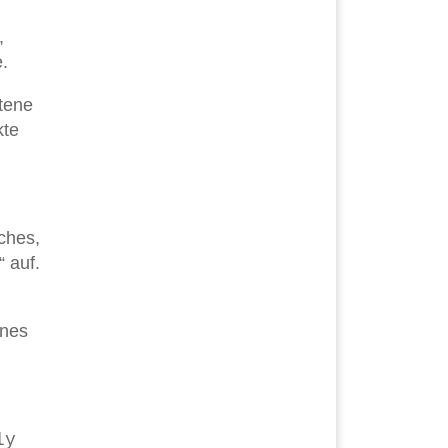
,
.
ttene
kte
ches,
 auf.
ines
ly