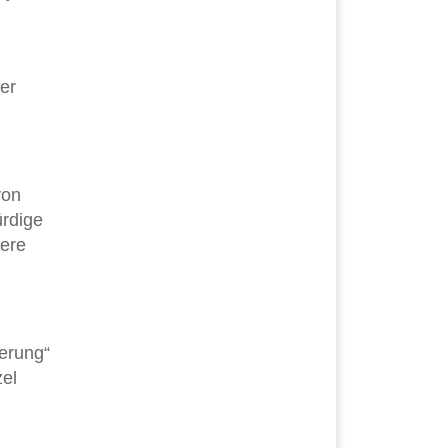
er
von
ürdige
sere
herung“
zel