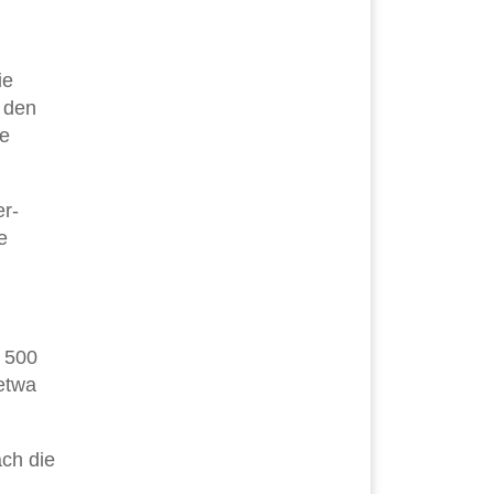
ie
t den
te
er-
e
r 500
etwa
ach die