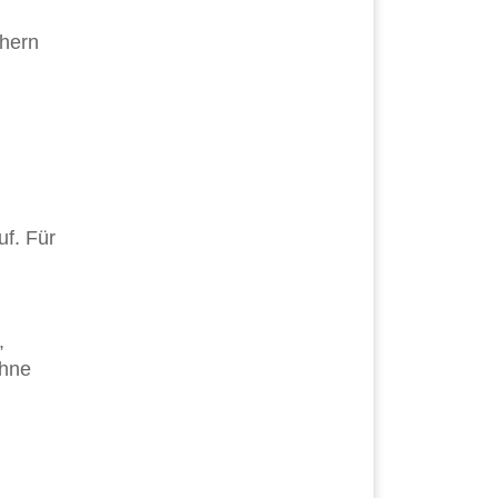
chern
uf. Für
,
ohne