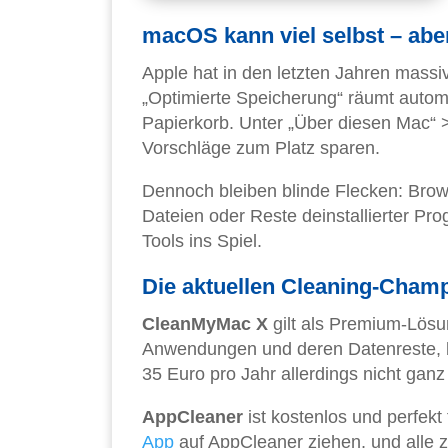
macOS kann viel selbst – aber
Apple hat in den letzten Jahren mas
„Optimierte Speicherung“ räumt automat
Papierkorb. Unter „Über diesen Mac“ 
Vorschläge zum Platz sparen.
Dennoch bleiben blinde Flecken: Bro
Dateien oder Reste deinstallierter P
Tools ins Spiel.
Die aktuellen Cleaning-Cham
CleanMyMac X
gilt als Premium-Lösu
Anwendungen und deren Datenreste, b
35 Euro pro Jahr allerdings nicht ganz b
AppCleaner
ist kostenlos und perfekt
App
auf AppCleaner ziehen, und alle 