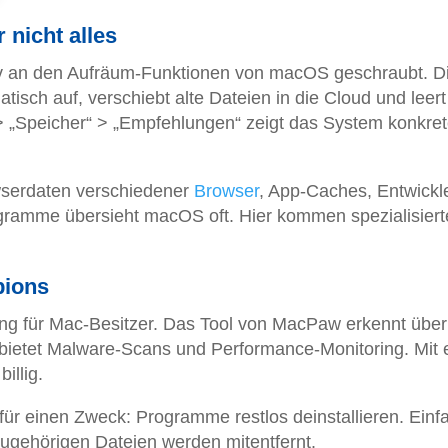
 nicht alles
siv an den Aufräum-Funktionen von macOS geschraubt. D
isch auf, verschiebt alte Dateien in die Cloud und leer
> „Speicher“ > „Empfehlungen“ zeigt das System konkre
wserdaten verschiedener
Browser
, App-Caches, Entwickl
rogramme übersieht macOS oft. Hier kommen spezialisiert
pions
ng für Mac-Besitzer. Das Tool von MacPaw erkennt übe
ietet Malware-Scans und Performance-Monitoring. Mit 
illig.
 für einen Zweck: Programme restlos deinstallieren. Einf
zugehörigen Dateien werden mitentfernt.